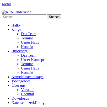
Menü
Kita-Kinderreich
Webseite der Kita Kinderreich
Suchen
nach:
Primäres
Zum
Hallo
Inhalt
Zange
Menü
springen
Das Team
Termine
Unser Haus
Kontakt
Brückberg
Das Team
Unser Konzept
Termine
Unser Haus
Kontakt
Anmeldenachmittage
Jobangebote
Über uns
Vorstand
Elternrat
Downloads
Datenschutzerklärung