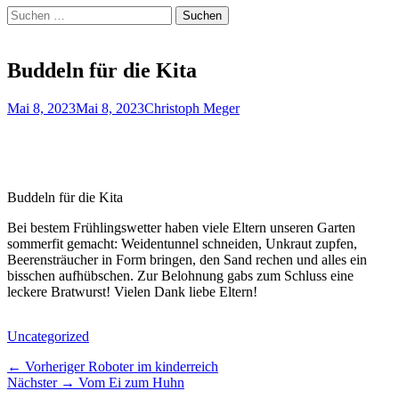
Suchen
Suchen
nach:
Buddeln für die Kita
Veröffentlicht
Autor
Mai 8, 2023
Mai 8, 2023
Christoph Meger
am
Buddeln für die Kita
Bei bestem Frühlingswetter haben viele Eltern unseren Garten
sommerfit gemacht: Weidentunnel schneiden, Unkraut zupfen,
Beerensträucher in Form bringen, den Sand rechen und alles ein
bisschen aufhübschen. Zur Belohnung gabs zum Schluss eine
leckere Bratwurst! Vielen Dank liebe Eltern!
Kategorien
Uncategorized
Beitragsnavigation
Vorheriger
← Vorheriger
Roboter im kinderreich
Nächster
Beitrag:
Nächster →
Vom Ei zum Huhn
Beitrag: