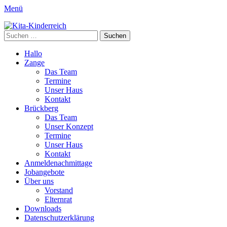
Menü
Kita-Kinderreich
Webseite der Kita Kinderreich
Suchen
nach:
Primäres
Zum
Hallo
Inhalt
Zange
Menü
springen
Das Team
Termine
Unser Haus
Kontakt
Brückberg
Das Team
Unser Konzept
Termine
Unser Haus
Kontakt
Anmeldenachmittage
Jobangebote
Über uns
Vorstand
Elternrat
Downloads
Datenschutzerklärung