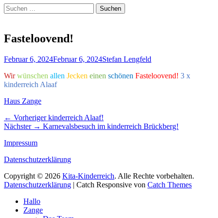
Suchen
Suchen
nach:
Fasteloovend!
Veröffentlicht
Autor
Februar 6, 2024
Februar 6, 2024
Stefan Lengfeld
am
Wir
wünschen
allen
Jecken
einen
schönen
Fasteloovend!
3 x
kinderreich Alaaf
Kategorien
Haus Zange
Beitragsnavigation
Vorheriger
← Vorheriger
kinderreich Alaaf!
Nächster
Beitrag:
Nächster →
Karnevalsbesuch im kinderreich Brückberg!
Beitrag:
Impressum
Datenschutzerklärung
Copyright © 2026
Kita-Kinderreich
. Alle Rechte vorbehalten.
Datenschutzerklärung
| Catch Responsive von
Catch Themes
Nach
Hallo
oben
Zange
scrollen