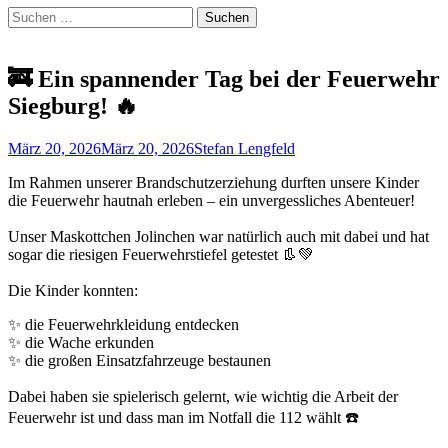
Suchen
Suchen
nach:
🚒 Ein spannender Tag bei der Feuerwehr
Siegburg! 🔥
Veröffentlicht
Autor
März 20, 2026
März 20, 2026
Stefan Lengfeld
am
Im Rahmen unserer Brandschutzerziehung durften unsere Kinder
die Feuerwehr hautnah erleben – ein unvergessliches Abenteuer!
Unser Maskottchen Jolinchen war natürlich auch mit dabei und hat
sogar die riesigen Feuerwehrstiefel getestet 👢💚
Die Kinder konnten:
✨ die Feuerwehrkleidung entdecken
✨ die Wache erkunden
✨ die großen Einsatzfahrzeuge bestaunen
Dabei haben sie spielerisch gelernt, wie wichtig die Arbeit der
Feuerwehr ist und dass man im Notfall die 112 wählt ☎️