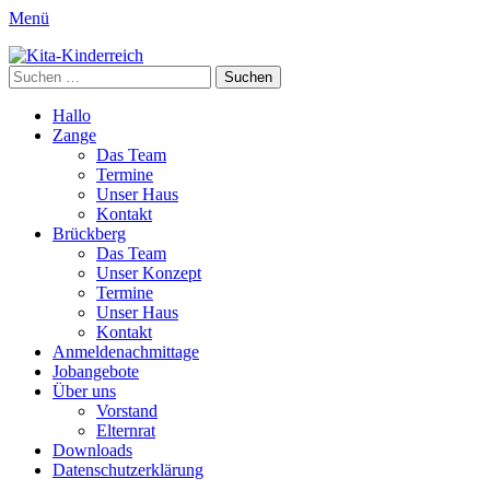
Menü
Kita-Kinderreich
Webseite der Kita Kinderreich
Suchen
nach:
Primäres
Zum
Hallo
Inhalt
Zange
Menü
springen
Das Team
Termine
Unser Haus
Kontakt
Brückberg
Das Team
Unser Konzept
Termine
Unser Haus
Kontakt
Anmeldenachmittage
Jobangebote
Über uns
Vorstand
Elternrat
Downloads
Datenschutzerklärung