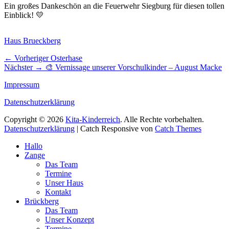
Ein großes Dankeschön an die Feuerwehr Siegburg für diesen tollen
Einblick! 💛
Kategorien
Haus Brueckberg
Beitragsnavigation
Vorheriger
← Vorheriger
Osterhase
Nächster
Beitrag:
Nächster →
🎨 Vernissage unserer Vorschulkinder – August Macke
Beitrag:
Impressum
Datenschutzerklärung
Copyright © 2026
Kita-Kinderreich
. Alle Rechte vorbehalten.
Datenschutzerklärung
| Catch Responsive von
Catch Themes
Nach
Hallo
oben
Zange
scrollen
Das Team
Termine
Unser Haus
Kontakt
Brückberg
Das Team
Unser Konzept
Termine