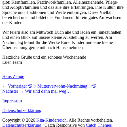
gibt: Kernfamilien, Patchworkfamilien, Alleinerziehende, Pflege-
und Adoptivfamilien und das alle ihre Erfahrungen, ihre Kultur, ihre
Sprache und Traditionen und Werte einbringen. Diese Vielfalt
bereichert uns und bildet das Fundament für ein gutes Aufwachsen
der Kinder.
Wir feiern also am Mittwoch Euch alle und laden ein, innezuhalten
und einen Blick auf unsere kleine Ausstellung zu werfen. Am
Nachmittag könnt Ihr die Werke Eurer Kinder und eine kleine
Überraschung gerne mit nach Hause nehmen
Herzliche Grüße und ein schönes Wochenende
Euer Team
Kategorien
Haus Zange
Beitragsnavigation
Vorheriger
← Vorheriger
🌸✨ Mutterverwöhn-Nachmittag ✨🌸
Nächster
Beitrag:
Nächster →
Wir sind dann mal weg…
Beitrag:
Impressum
Datenschutzerklärung
Copyright © 2026
Kita-Kinderreich
. Alle Rechte vorbehalten.
Datenschutzerklärung
| Catch Responsive von
Catch Themes