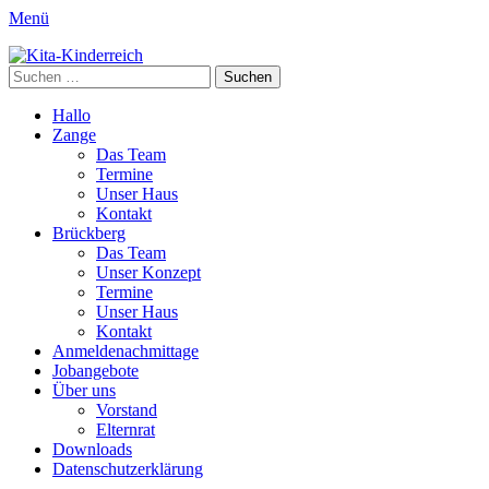
Menü
Kita-Kinderreich
Webseite der Kita Kinderreich
Suchen
nach:
Primäres
Zum
Hallo
Inhalt
Zange
Menü
springen
Das Team
Termine
Unser Haus
Kontakt
Brückberg
Das Team
Unser Konzept
Termine
Unser Haus
Kontakt
Anmeldenachmittage
Jobangebote
Über uns
Vorstand
Elternrat
Downloads
Datenschutzerklärung