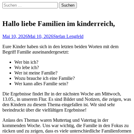
Suchen
Suchen
nach:
Hallo liebe Familien im kinderreich,
Veröffentlicht
Autor
Mai 10, 2026
Mai 10, 2026
Stefan Lengfeld
am
Eure Kinder haben sich in den letzten beiden Worten mit dem
Begriff Familie auseinandergesetzt:
Wer bin ich?
Wo lebe ich?
Wer ist meine Familie?
Wozu brauche ich eine Familie?
Wer kann alles Familie sein?
Die Ergebnisse findet Ihr in der nächsten Woche am Mittwoch,
13.05., in unserem Flur. Es sind Bilder und Notizen, die zeigen, was
den Kindern zu diesem Thema eingefallen ist. Wir sind sehr
beeindruckt über die vielfältigen Ergebnisse!
Anlass des Themas waren Muttertag und Vatertag in der
kommenden Woche. Uns war wichtig, die Familie in den Fokus zu
rücken und zu zeigen, dass es viele unterschiedliche Familienformen